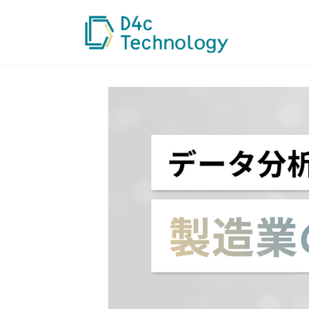
コ
ナ
ン
ビ
テ
ゲ
ン
ー
ツ
シ
へ
ョ
ス
ン
キ
に
ッ
移
プ
動